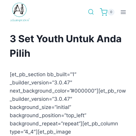
Skip
to
0
content
3 Set Youth Untuk Anda
Pilih
[et_pb_section bb_built=”1″
_builder_version=”3.0.47″
next_background_color=”#000000″][et_pb_row
_builder_version=”3.0.47″
background_size=”initial”
background_position=”top_left”
background_repeat=”repeat”][et_pb_column
type=”4_4″][et_pb_image