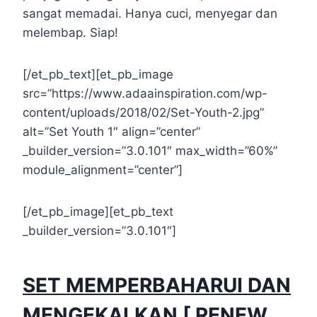
sangat memadai. Hanya cuci, menyegar dan
melembap. Siap!
[/et_pb_text][et_pb_image
src=”https://www.adaainspiration.com/wp-
content/uploads/2018/02/Set-Youth-2.jpg”
alt=”Set Youth 1″ align=”center”
_builder_version=”3.0.101″ max_width=”60%”
module_alignment=”center”]
[/et_pb_image][et_pb_text
_builder_version=”3.0.101″]
SET MEMPERBAHARUI DAN
MENGEKALKAN [ RENEW