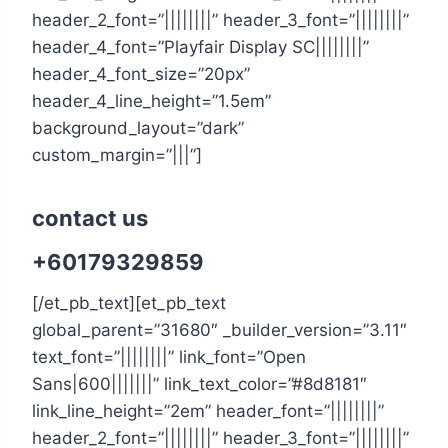
header_2_font=”||||||||” header_3_font=”||||||||”
header_4_font=”Playfair Display SC||||||||”
header_4_font_size=”20px”
header_4_line_height=”1.5em”
background_layout=”dark”
custom_margin=”|||”]
contact us
+60179329859
[/et_pb_text][et_pb_text
global_parent=”31680″ _builder_version=”3.11″
text_font=”||||||||” link_font=”Open
Sans|600|||||||” link_text_color=”#8d8181″
link_line_height=”2em” header_font=”||||||||”
header_2_font=”||||||||” header_3_font=”||||||||”