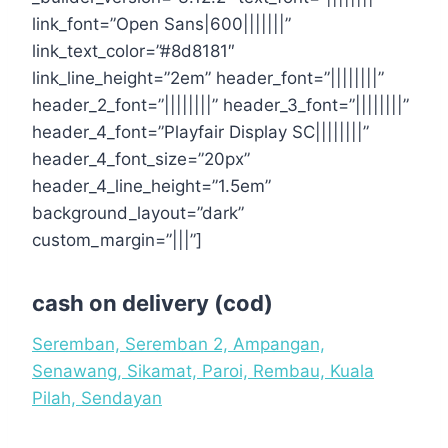
link_font=”Open Sans|600|||||||”
link_text_color=”#8d8181″
link_line_height=”2em” header_font=”||||||||”
header_2_font=”||||||||” header_3_font=”||||||||”
header_4_font=”Playfair Display SC||||||||”
header_4_font_size=”20px”
header_4_line_height=”1.5em”
background_layout=”dark”
custom_margin=”|||”]
cash on delivery (cod)
Seremban, Seremban 2, Ampangan,
Senawang, Sikamat, Paroi, Rembau, Kuala
Pilah, Sendayan