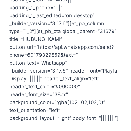
padding_1_phone=”|||”
padding_1_last_edited=”on|desktop”
_builder_version=”3.17.6″][et_pb_column
type=”1_2″][et_pb_cta global_parent=”31679″
title=”HUBUNGI KAMI”
button_url=”https://api.whatsapp.com/send?
phone=60179329859&text=”
button_text=”Whatsapp”
_builder_version=”3.17.6″ header_font=”Playfair
Display||||||||” header_text_align=”left”
header_text_color=”#000000″
header_font_size=”38px”
background_color=”rgba(102,102,102,0)”
text_orientation=”left”
background_layout=”light” body_font=”||||||||”]