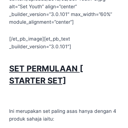
alt=”Set Youth” align=”center”
_builder_version=”3.0.101″ max_width=”60%”
module_alignment=”center”]
[/et_pb_image][et_pb_text
_builder_version=”3.0.101″]
SET PERMULAAN [
STARTER SET]
Ini merupakan set paling asas hanya dengan 4
produk sahaja iaitu: