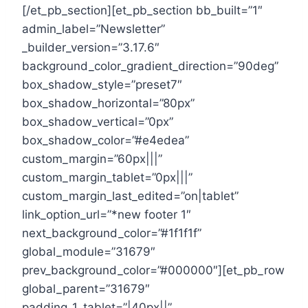
[/et_pb_section][et_pb_section bb_built=”1″
admin_label=”Newsletter”
_builder_version=”3.17.6″
background_color_gradient_direction=”90deg”
box_shadow_style=”preset7″
box_shadow_horizontal=”80px”
box_shadow_vertical=”0px”
box_shadow_color=”#e4edea”
custom_margin=”60px|||”
custom_margin_tablet=”0px|||”
custom_margin_last_edited=”on|tablet”
link_option_url=”*new footer 1″
next_background_color=”#1f1f1f”
global_module=”31679″
prev_background_color=”#000000″][et_pb_row
global_parent=”31679″
padding_1_tablet=”|40px||”