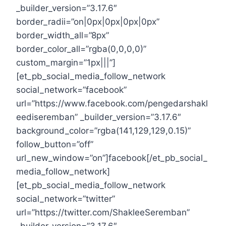
_builder_version=”3.17.6″
border_radii=”on|0px|0px|0px|0px”
border_width_all=”8px”
border_color_all=”rgba(0,0,0,0)”
custom_margin=”1px|||”]
[et_pb_social_media_follow_network
social_network=”facebook”
url=”https://www.facebook.com/pengedarshakl
eediseremban” _builder_version=”3.17.6″
background_color=”rgba(141,129,129,0.15)”
follow_button=”off”
url_new_window=”on”]facebook[/et_pb_social_
media_follow_network]
[et_pb_social_media_follow_network
social_network=”twitter”
url=”https://twitter.com/ShakleeSeremban”