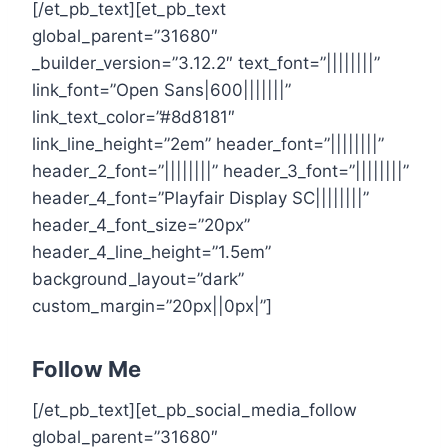
[/et_pb_text][et_pb_text
global_parent=”31680″
_builder_version=”3.12.2″ text_font=”||||||||”
link_font=”Open Sans|600|||||||”
link_text_color=”#8d8181″
link_line_height=”2em” header_font=”||||||||”
header_2_font=”||||||||” header_3_font=”||||||||”
header_4_font=”Playfair Display SC||||||||”
header_4_font_size=”20px”
header_4_line_height=”1.5em”
background_layout=”dark”
custom_margin=”20px||0px|”]
Follow Me
[/et_pb_text][et_pb_social_media_follow
global_parent=”31680″