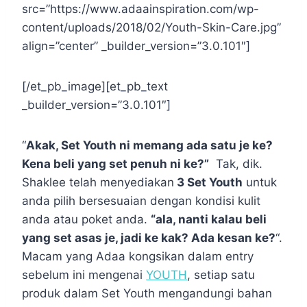
src=”https://www.adaainspiration.com/wp-
content/uploads/2018/02/Youth-Skin-Care.jpg”
align=”center” _builder_version=”3.0.101″]
[/et_pb_image][et_pb_text
_builder_version=”3.0.101″]
“
Akak, Set Youth ni memang ada satu je ke?
Kena beli yang set penuh ni ke?”
Tak, dik.
Shaklee telah menyediakan
3 Set Youth
untuk
anda pilih bersesuaian dengan kondisi kulit
anda atau poket anda.
“ala, nanti kalau beli
yang set asas je, jadi ke kak? Ada kesan ke?
“.
Macam yang Adaa kongsikan dalam entry
sebelum ini mengenai
YOUTH
, setiap satu
produk dalam Set Youth mengandungi bahan