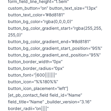
form_field_line_height=”1.5em”
custom_button=”on” button_text_size=”13px”
button_text_color=”#8d8181″
button_bg_color=”rgba(0,0,0,0)”
button_bg_color_gradient_start=”rgba(255,255,
255,0)”
button_bg_color_gradient_end=”#8d8181″
button_bg_color_gradient_start_position=”95%”
button_bg_color_gradient_end_position=”95%”
button_border_width=”0px”
button_border_radius=”0px”
button_font=”|600|||||||”
button_icon=”%%180%%”
button_icon_placement=”left”]
[et_pb_contact_field field_id=”Name”
field_title=”Name” _builder_version=”3.16″
border_radii=”on||||”