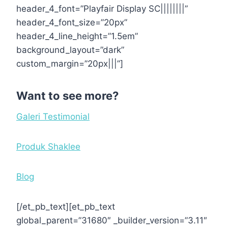
header_4_font=”Playfair Display SC||||||||”
header_4_font_size=”20px”
header_4_line_height=”1.5em”
background_layout=”dark”
custom_margin=”20px|||”]
Want to see more?
Galeri Testimonial
Produk Shaklee
Blog
[/et_pb_text][et_pb_text
global_parent=”31680″ _builder_version=”3.11″