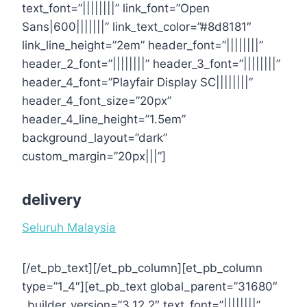
text_font=”||||||||” link_font=”Open
Sans|600|||||||” link_text_color=”#8d8181″
link_line_height=”2em” header_font=”||||||||”
header_2_font=”||||||||” header_3_font=”||||||||”
header_4_font=”Playfair Display SC||||||||”
header_4_font_size=”20px”
header_4_line_height=”1.5em”
background_layout=”dark”
custom_margin=”20px|||”]
delivery
Seluruh Malaysia
[/et_pb_text][/et_pb_column][et_pb_column
type=”1_4″][et_pb_text global_parent=”31680″
_builder_version=”3.12.2″ text_font=”||||||||”