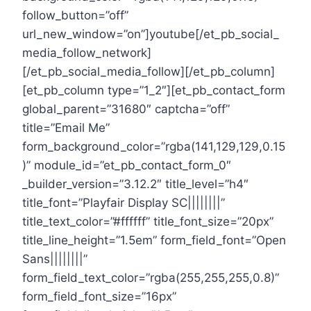
follow_button=”off”
url_new_window=”on”]youtube[/et_pb_social_
media_follow_network]
[/et_pb_social_media_follow][/et_pb_column]
[et_pb_column type=”1_2″][et_pb_contact_form
global_parent=”31680″ captcha=”off”
title=”Email Me”
form_background_color=”rgba(141,129,129,0.15
)” module_id=”et_pb_contact_form_0″
_builder_version=”3.12.2″ title_level=”h4″
title_font=”Playfair Display SC||||||||”
title_text_color=”#ffffff” title_font_size=”20px”
title_line_height=”1.5em” form_field_font=”Open
Sans||||||||”
form_field_text_color=”rgba(255,255,255,0.8)”
form_field_font_size=”16px”