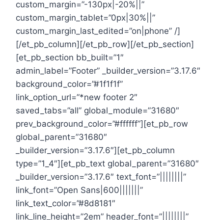
custom_margin=”-130px|-20%||”
custom_margin_tablet=”0px|30%||”
custom_margin_last_edited=”on|phone” /]
[/et_pb_column][/et_pb_row][/et_pb_section]
[et_pb_section bb_built=”1″
admin_label=”Footer” _builder_version=”3.17.6″
background_color=”#1f1f1f”
link_option_url=”*new footer 2″
saved_tabs=”all” global_module=”31680″
prev_background_color=”#ffffff”][et_pb_row
global_parent=”31680″
_builder_version=”3.17.6″][et_pb_column
type=”1_4″][et_pb_text global_parent=”31680″
_builder_version=”3.17.6″ text_font=”||||||||”
link_font=”Open Sans|600|||||||”
link_text_color=”#8d8181″
link_line_height=”2em” header_font=”||||||||”