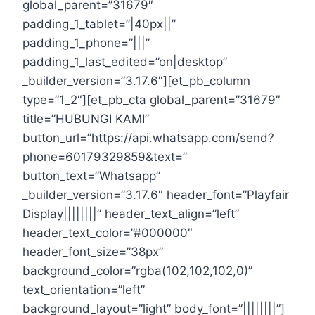
global_parent=”31679″
padding_1_tablet=”|40px||”
padding_1_phone=”|||”
padding_1_last_edited=”on|desktop”
_builder_version=”3.17.6″][et_pb_column
type=”1_2″][et_pb_cta global_parent=”31679″
title=”HUBUNGI KAMI”
button_url=”https://api.whatsapp.com/send?
phone=60179329859&text=”
button_text=”Whatsapp”
_builder_version=”3.17.6″ header_font=”Playfair
Display||||||||” header_text_align=”left”
header_text_color=”#000000″
header_font_size=”38px”
background_color=”rgba(102,102,102,0)”
text_orientation=”left”
background_layout=”light” body_font=”||||||||”]