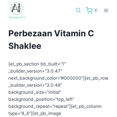
Skip
to
0
content
Perbezaan Vitamin C
Shaklee
[et_pb_section bb_built=”1″
_builder_version=”3.0.47″
next_background_color=”#000000″][et_pb_row
_builder_version=”3.0.48″
background_size=”initial”
background_position=”top_left”
background_repeat=”repeat”][et_pb_column
type=”4_4″][et_pb_image