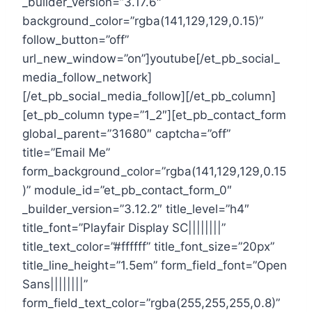
_builder_version=”3.17.6″
background_color=”rgba(141,129,129,0.15)”
follow_button=”off”
url_new_window=”on”]youtube[/et_pb_social_
media_follow_network]
[/et_pb_social_media_follow][/et_pb_column]
[et_pb_column type=”1_2″][et_pb_contact_form
global_parent=”31680″ captcha=”off”
title=”Email Me”
form_background_color=”rgba(141,129,129,0.15
)” module_id=”et_pb_contact_form_0″
_builder_version=”3.12.2″ title_level=”h4″
title_font=”Playfair Display SC||||||||”
title_text_color=”#ffffff” title_font_size=”20px”
title_line_height=”1.5em” form_field_font=”Open
Sans||||||||”
form_field_text_color=”rgba(255,255,255,0.8)”