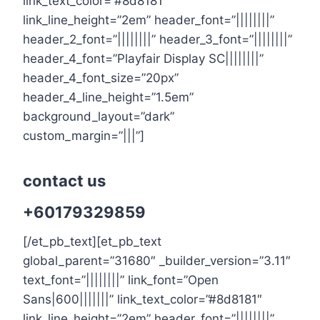
link_text_color=”#8d8181″
link_line_height=”2em” header_font=”||||||||”
header_2_font=”||||||||” header_3_font=”||||||||”
header_4_font=”Playfair Display SC||||||||”
header_4_font_size=”20px”
header_4_line_height=”1.5em”
background_layout=”dark”
custom_margin=”|||”]
contact us
+60179329859
[/et_pb_text][et_pb_text
global_parent=”31680″ _builder_version=”3.11″
text_font=”||||||||” link_font=”Open
Sans|600|||||||” link_text_color=”#8d8181″
link_line_height=”2em” header_font=”||||||||”