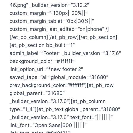
46.png” _builder_version=”3.12.2″
custom_margin=”-130px|-20%||”
custom_margin_tablet=”0px|30%||”
custom_margin_last_edited=”on|phone” /]
[/et_pb_column][/et_pb_row][/et_pb_section]
[et_pb_section bb_built=”1″
admin_label=”Footer” _builder_version=”3.17.6″
background_color=”#1f1f1f”
link_option_url=”*new footer 2″
saved_tabs=”all” global_module=”31680″
prev_background_color=”#ffffff”][et_pb_row
global_parent=”31680″
_builder_version=”3.17.6″][et_pb_column
type=”1_4″][et_pb_text global_parent=”31680″
_builder_version=”3.17.6″ text_font=”||||||||”
link_font=”Open Sans|600|||||||”