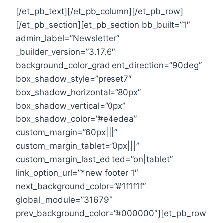
[/et_pb_text][/et_pb_column][/et_pb_row]
[/et_pb_section][et_pb_section bb_built=”1″
admin_label=”Newsletter”
_builder_version=”3.17.6″
background_color_gradient_direction=”90deg”
box_shadow_style=”preset7″
box_shadow_horizontal=”80px”
box_shadow_vertical=”0px”
box_shadow_color=”#e4edea”
custom_margin=”60px|||”
custom_margin_tablet=”0px|||”
custom_margin_last_edited=”on|tablet”
link_option_url=”*new footer 1″
next_background_color=”#1f1f1f”
global_module=”31679″
prev_background_color=”#000000″][et_pb_row