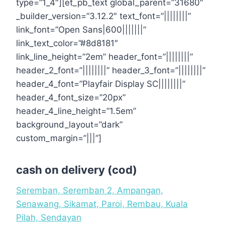
type=”1_4″][et_pb_text global_parent=”31680″
_builder_version=”3.12.2″ text_font=”||||||||”
link_font=”Open Sans|600|||||||”
link_text_color=”#8d8181″
link_line_height=”2em” header_font=”||||||||”
header_2_font=”||||||||” header_3_font=”||||||||”
header_4_font=”Playfair Display SC||||||||”
header_4_font_size=”20px”
header_4_line_height=”1.5em”
background_layout=”dark”
custom_margin=”|||”]
cash on delivery (cod)
Seremban, Seremban 2, Ampangan,
Senawang, Sikamat, Paroi, Rembau, Kuala
Pilah, Sendayan