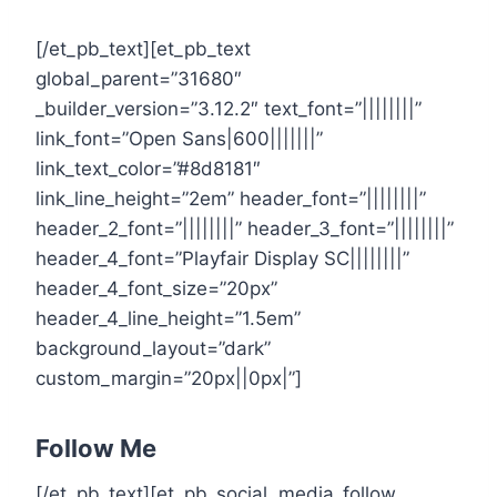
[/et_pb_text][et_pb_text
global_parent=”31680″
_builder_version=”3.12.2″ text_font=”||||||||”
link_font=”Open Sans|600|||||||”
link_text_color=”#8d8181″
link_line_height=”2em” header_font=”||||||||”
header_2_font=”||||||||” header_3_font=”||||||||”
header_4_font=”Playfair Display SC||||||||”
header_4_font_size=”20px”
header_4_line_height=”1.5em”
background_layout=”dark”
custom_margin=”20px||0px|”]
Follow Me
[/et_pb_text][et_pb_social_media_follow