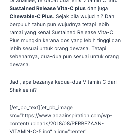
Di Shaklee, terdapat dua jenis Vitamin C iaitu
Sustained Release Vita-C plus
dan juga
Chewable-C Plus
. Sejak bila wujud ni? Dah
berpuluh tahun pun wujudnya tetapi lebih
ramai yang kenal Sustained Release Vita-C
Plus mungkin kerana dos yang lebih tinggi dan
lebih sesuai untuk orang dewasa. Tetapi
sebenarnya, dua-dua pun sesuai untuk orang
dewasa.
Jadi, apa bezanya kedua-dua Vitamin C dari
Shaklee ni?
[/et_pb_text][et_pb_image
src=”https://www.adaainspiration.com/wp-
content/uploads/2018/08/PERBEZAAN-
VITAMIN-C-5.jpg” align=”center”