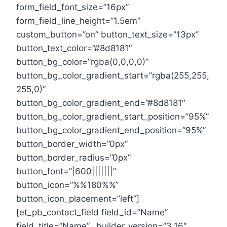
form_field_font_size=”16px”
form_field_line_height=”1.5em”
custom_button=”on” button_text_size=”13px”
button_text_color=”#8d8181″
button_bg_color=”rgba(0,0,0,0)”
button_bg_color_gradient_start=”rgba(255,255,
255,0)”
button_bg_color_gradient_end=”#8d8181″
button_bg_color_gradient_start_position=”95%”
button_bg_color_gradient_end_position=”95%”
button_border_width=”0px”
button_border_radius=”0px”
button_font=”|600|||||||”
button_icon=”%%180%%”
button_icon_placement=”left”]
[et_pb_contact_field field_id=”Name”
field_title=”Name” _builder_version=”3.16″