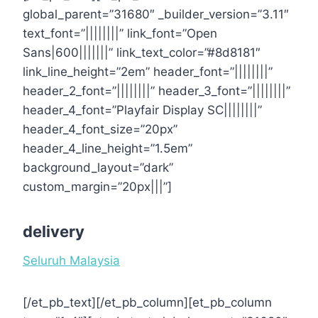
global_parent=”31680″ _builder_version=”3.11″
text_font=”||||||||” link_font=”Open
Sans|600|||||||” link_text_color=”#8d8181″
link_line_height=”2em” header_font=”||||||||”
header_2_font=”||||||||” header_3_font=”||||||||”
header_4_font=”Playfair Display SC||||||||”
header_4_font_size=”20px”
header_4_line_height=”1.5em”
background_layout=”dark”
custom_margin=”20px|||”]
delivery
Seluruh Malaysia
[/et_pb_text][/et_pb_column][et_pb_column