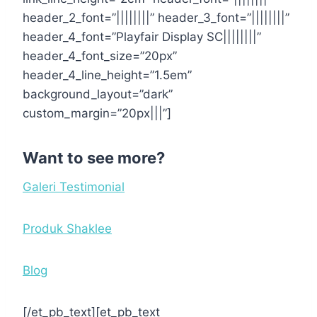
header_2_font=”||||||||” header_3_font=”||||||||”
header_4_font=”Playfair Display SC||||||||”
header_4_font_size=”20px”
header_4_line_height=”1.5em”
background_layout=”dark”
custom_margin=”20px|||”]
Want to see more?
Galeri Testimonial
Produk Shaklee
Blog
[/et_pb_text][et_pb_text