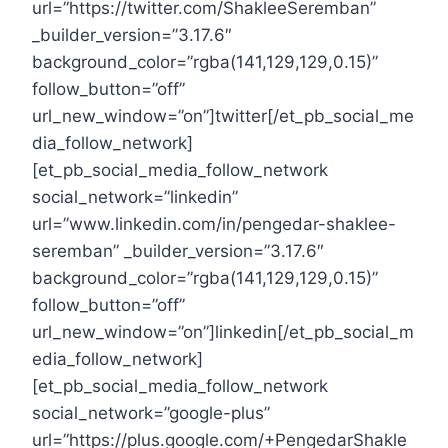
url=”https://twitter.com/ShakleeSeremban”
_builder_version=”3.17.6″
background_color=”rgba(141,129,129,0.15)”
follow_button=”off”
url_new_window=”on”]twitter[/et_pb_social_me
dia_follow_network]
[et_pb_social_media_follow_network
social_network=”linkedin”
url=”www.linkedin.com/in/pengedar-shaklee-
seremban” _builder_version=”3.17.6″
background_color=”rgba(141,129,129,0.15)”
follow_button=”off”
url_new_window=”on”]linkedin[/et_pb_social_m
edia_follow_network]
[et_pb_social_media_follow_network
social_network=”google-plus”
url=”https://plus.google.com/+PengedarShakle