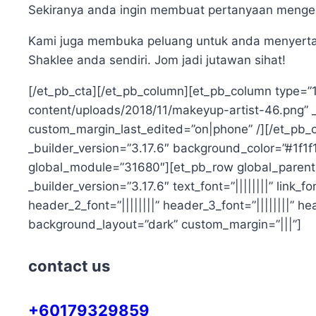
Sekiranya anda ingin membuat pertanyaan mengena
Kami juga membuka peluang untuk anda menyertai
Shaklee anda sendiri. Jom jadi jutawan sihat!
[/et_pb_cta][/et_pb_column][et_pb_column type=”
content/uploads/2018/11/makeyup-artist-46.png” 
custom_margin_last_edited=”on|phone” /][/et_pb_c
_builder_version=”3.17.6″ background_color=”#1f1f1
global_module=”31680″][et_pb_row global_parent=
_builder_version=”3.17.6″ text_font=”||||||||” link_
header_2_font=”||||||||” header_3_font=”||||||||” 
background_layout=”dark” custom_margin=”|||”]
contact us
+60179329859