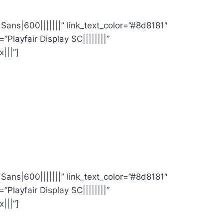
 Sans|600|||||||” link_text_color=”#8d8181″
”Playfair Display SC||||||||”
|||”]
 Sans|600|||||||” link_text_color=”#8d8181″
”Playfair Display SC||||||||”
|||”]