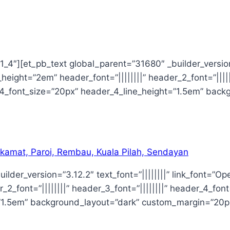
4″][et_pb_text global_parent=”31680″ _builder_version=”
_height=”2em” header_font=”||||||||” header_2_font=”|||||
r_4_font_size=”20px” header_4_line_height=”1.5em” back
amat, Paroi, Rembau, Kuala Pilah, Sendayan
lder_version=”3.12.2″ text_font=”||||||||” link_font=”Op
_2_font=”||||||||” header_3_font=”||||||||” header_4_font=
”1.5em” background_layout=”dark” custom_margin=”20px