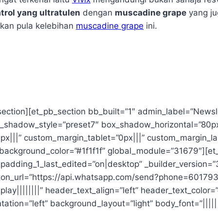
trol yang ultratulen
dengan
muscadine grape
yang ju
kan pula kelebihan
muscadine grape
ini.
ection][et_pb_section bb_built=”1″ admin_label=”Newsle
x_shadow_style=”preset7″ box_shadow_horizontal=”80p
||” custom_margin_tablet=”0px|||” custom_margin_last
background_color=”#1f1f1f” global_module=”31679″][e
 padding_1_last_edited=”on|desktop” _builder_version=”
ton_url=”https://api.whatsapp.com/send?phone=60179
splay||||||||” header_text_align=”left” header_text_col
ation=”left” background_layout=”light” body_font=”||||||