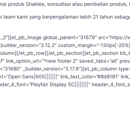
i produk Shaklee, konsultasi atau pembelian produk,
 team kami yang berpengalaman lebih 21 tahun sebag
1_2″][et_pb_image global_parent=”31679″ src=”https:/
_builder_version=”3.12.2″ custom_margin=”-130px|-20%
olumn][/et_pb_row][/et_pb_section][et_pb_section bb_b
f” link_option_url=”*new footer 2″ saved_tabs=”all” prev
”31680″ _builder_version=”3.17.6″][et_pb_column type=
font=”Open Sans|600|||||||” link_text_color=”#8d8181″ lin
header_4_font=”Playfair Display SC||||||||” header_4_fon