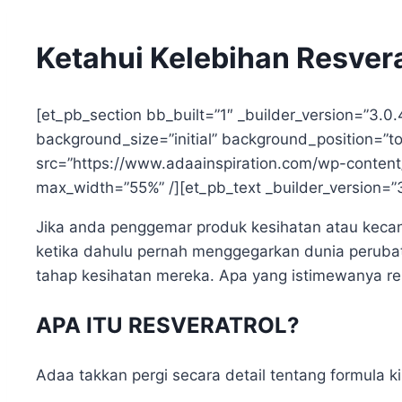
Ketahui Kelebihan Resver
[et_pb_section bb_built=”1″ _builder_version=”3.
background_size=”initial” background_position=”t
src=”https://www.adaainspiration.com/wp-content/u
max_width=”55%” /][et_pb_text _builder_version=”
Jika anda penggemar produk kesihatan atau kecan
ketika dahulu pernah menggegarkan dunia perubat
tahap kesihatan mereka. Apa yang istimewanya re
APA ITU RESVERATROL?
Adaa takkan pergi secara detail tentang formula k