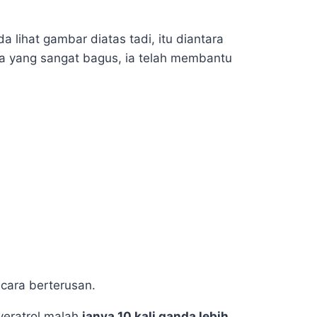
 lihat gambar diatas tadi, itu diantara
ya yang sangat bagus, ia telah membantu
ecara berterusan.
eratrol malah
ianya 10 kali ganda lebih