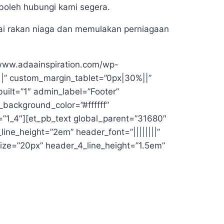
 boleh hubungi kami segera.
ai rakan niaga dan memulakan perniagaan
/www.adaainspiration.com/wp-
||” custom_margin_tablet=”0px|30%||”
uilt=”1″ admin_label=”Footer”
_background_color=”#ffffff”
”1_4″][et_pb_text global_parent=”31680″
k_line_height=”2em” header_font=”||||||||”
t_size=”20px” header_4_line_height=”1.5em”