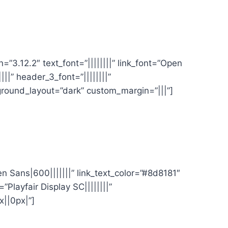
3.12.2″ text_font=”||||||||” link_font=”Open
|||” header_3_font=”||||||||”
ground_layout=”dark” custom_margin=”|||”]
en Sans|600|||||||” link_text_color=”#8d8181″
”Playfair Display SC||||||||”
||0px|”]