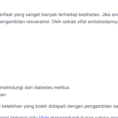
faat yang sangat banyak terhadap kesihatan. Jika anda
engambilan resveratrol. Oleh sebab sifat antioksidann
 melindungi dari diabetes melitus
aan
gi kelebihan yang boleh didapati dengan pengambilan s
gat terkenal iaitu
Vivix
mengandungi bukan sahaja resv