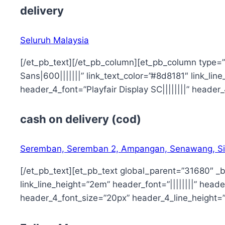
delivery
Seluruh Malaysia
[/et_pb_text][/et_pb_column][et_pb_column type=”1_
Sans|600|||||||” link_text_color=”#8d8181″ link_line
header_4_font=”Playfair Display SC||||||||” heade
cash on delivery (cod)
Seremban, Seremban 2, Ampangan, Senawang, Sik
[/et_pb_text][et_pb_text global_parent=”31680″ _bui
link_line_height=”2em” header_font=”||||||||” header
header_4_font_size=”20px” header_4_line_height=