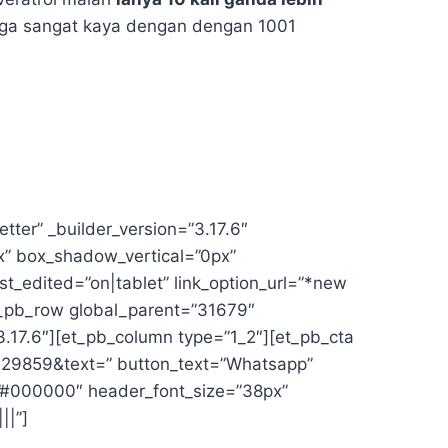
ga sangat kaya dengan dengan 1001
tter” _builder_version=”3.17.6″
x” box_shadow_vertical=”0px”
_edited=”on|tablet” link_option_url=”*new
t_pb_row global_parent=”31679″
3.17.6″][et_pb_column type=”1_2″][et_pb_cta
329859&text=” button_text=”Whatsapp”
or=”#000000″ header_font_size=”38px”
||”]