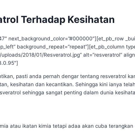
atrol Terhadap Kesihatan
0.47″ next_background_color=”#000000″][et_pb_row _bui
op_left” background_repeat=”repeat”][et_pb_column ty
ploads/2018/01/Resveratrol.jpg” alt=”resveratrol” align
3.0.95″]
tikan, pasti anda pernah dengar tentang resveratrol 
an, kesihatan dan kecantikan. Sehingga kini ianya te
sveratrol sehingga sangat penting dalam dunia kesihat
imia atau ikatan kimia tetapi adaa akan cuba terangkan 