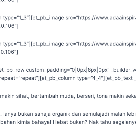
 type=”1_3″][et_pb_image src=”https://www.adaainspir
.0.106″]
 type=”1_3″][et_pb_image src=”https://www.adaainspir
.0.106″]
et_pb_row custom_padding=”0|0px|8px|0px” _builder_ver
epeat=”repeat”][et_pb_column type=”4_4″][et_pb_text _
it makin sihat, bertambah muda, berseri, tona makin se
a. Ianya bukan sahaja organik dan semulajadi malah leb
 bahan kimia bahaya! Hebat bukan? Nak tahu segalany