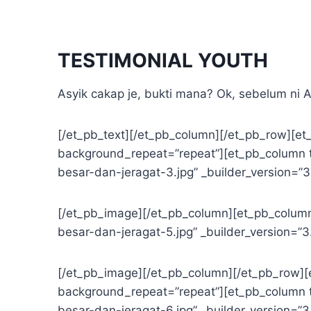
TESTIMONIAL YOUTH
Asyik cakap je, bukti mana? Ok, sebelum ni
[/et_pb_text][/et_pb_column][/et_pb_row][et_
background_repeat=”repeat”][et_pb_column t
besar-dan-jeragat-3.jpg” _builder_version=”3
[/et_pb_image][/et_pb_column][et_pb_column
besar-dan-jeragat-5.jpg” _builder_version=”3
[/et_pb_image][/et_pb_column][/et_pb_row][e
background_repeat=”repeat”][et_pb_column t
besar-dan-jeragat-6.jpg” _builder_version=”3