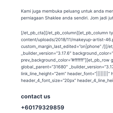
Kami juga membuka peluang untuk anda meny
perniagaan Shaklee anda sendiri. Jom jadi ju
[/et_pb_cta][/et_pb_column][et_pb_column t
content/uploads/2018/11/makeyup-artist-46.
custom_margin_last_edited=”on|phone” /][/et
_builder_version=”3.17.6″ background_color=”
prev_background_color=”#ffffff”][et_pb_row 
global_parent=”31680″ _builder_version=”3.17.
link_line_height=”2em” header_font=”||||||||” h
header_4_font_size=”20px” header_4_line_he
contact us
+60179329859