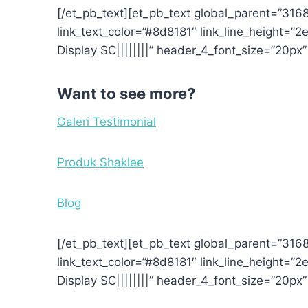
[/et_pb_text][et_pb_text global_parent=”31680
link_text_color=”#8d8181″ link_line_height=”2e
Display SC||||||||” header_4_font_size=”20p
Want to see more?
Galeri Testimonial
Produk Shaklee
Blog
[/et_pb_text][et_pb_text global_parent=”31680
link_text_color=”#8d8181″ link_line_height=”2e
Display SC||||||||” header_4_font_size=”20p