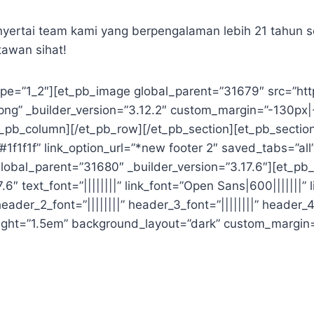
ertai team kami yang berpengalaman lebih 21 tahun 
tawan sihat!
ype=”1_2″][et_pb_image global_parent=”31679″ src=”ht
png” _builder_version=”3.12.2″ custom_margin=”-130px
_pb_column][/et_pb_row][/et_pb_section][et_pb_section
#1f1f1f” link_option_url=”*new footer 2″ saved_tabs=”a
global_parent=”31680″ _builder_version=”3.17.6″][et_pb
6″ text_font=”||||||||” link_font=”Open Sans|600|||||||” 
eader_2_font=”||||||||” header_3_font=”||||||||” header_4_
ight=”1.5em” background_layout=”dark” custom_margin=”