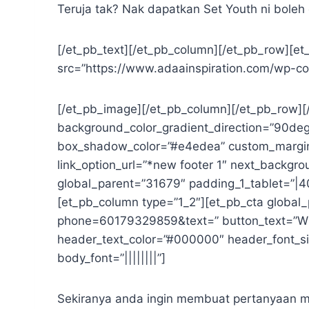
Teruja tak? Nak dapatkan Set Youth ni boleh 
[/et_pb_text][/et_pb_column][/et_pb_row][e
src=”https://www.adaainspiration.com/wp-con
[/et_pb_image][/et_pb_column][/et_pb_row][/
background_color_gradient_direction=”90de
box_shadow_color=”#e4edea” custom_margin=”
link_option_url=”*new footer 1″ next_backg
global_parent=”31679″ padding_1_tablet=”|40
[et_pb_column type=”1_2″][et_pb_cta global
phone=60179329859&text=” button_text=”Whatsa
header_text_color=”#000000″ header_font_siz
body_font=”||||||||”]
Sekiranya anda ingin membuat pertanyaan me