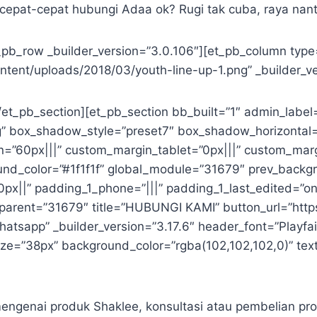
cepat-cepat hubungi Adaa ok? Rugi tak cuba, raya nanti 
t_pb_row _builder_version=”3.0.106″][et_pb_column typ
tent/uploads/2018/03/youth-line-up-1.png” _builder_ve
et_pb_section][et_pb_section bb_built=”1″ admin_label=
g” box_shadow_style=”preset7″ box_shadow_horizontal=
60px|||” custom_margin_tablet=”0px|||” custom_margi
round_color=”#1f1f1f” global_module=”31679″ prev_bac
px||” padding_1_phone=”|||” padding_1_last_edited=”on|
_parent=”31679″ title=”HUBUNGI KAMI” button_url=”htt
pp” _builder_version=”3.17.6″ header_font=”Playfair Di
e=”38px” background_color=”rgba(102,102,102,0)” text_
ngenai produk Shaklee, konsultasi atau pembelian pro