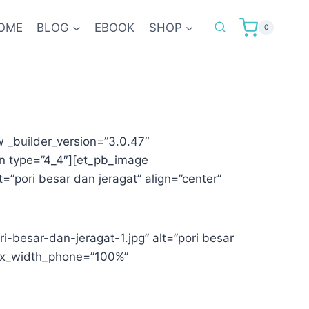
OME
BLOG
EBOOK
SHOP
0
 _builder_version=”3.0.47″
mn type=”4_4″][et_pb_image
”pori besar dan jeragat” align=”center”
-besar-dan-jeragat-1.jpg” alt=”pori besar
max_width_phone=”100%”