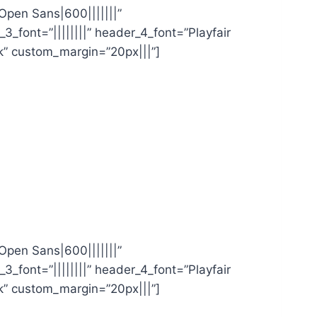
”Open Sans|600|||||||”
_3_font=”||||||||” header_4_font=”Playfair
k” custom_margin=”20px|||”]
”Open Sans|600|||||||”
_3_font=”||||||||” header_4_font=”Playfair
k” custom_margin=”20px|||”]