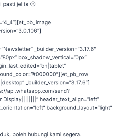
pasti jelita 🙂
e=”4_4″][et_pb_image
rsion=”3.0.106″]
”Newsletter” _builder_version=”3.17.6″
”80px” box_shadow_vertical=”0px”
n_last_edited=”on|tablet”
kground_color=”#000000″][et_pb_row
desktop” _builder_version=”3.17.6″]
ps://api.whatsapp.com/send?
splay||||||||” header_text_align=”left”
orientation=”left” background_layout=”light”
duk, boleh hubungi kami segera.