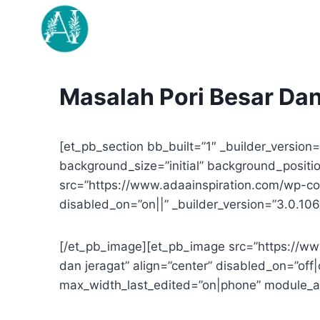
Skip
to
content
Masalah Pori Besar Dan 
[et_pb_section bb_built=”1″ _builder_versio
background_size=”initial” background_posit
src=”https://www.adaainspiration.com/wp-cont
disabled_on=”on||” _builder_version=”3.0.1
[/et_pb_image][et_pb_image src=”https://www
dan jeragat” align=”center” disabled_on=”o
max_width_last_edited=”on|phone” module_a