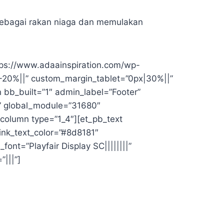
sebagai rakan niaga dan memulakan
tps://www.adaainspiration.com/wp-
|-20%||” custom_margin_tablet=”0px|30%||”
 bb_built=”1″ admin_label=”Footer”
ll” global_module=”31680″
_column type=”1_4″][et_pb_text
link_text_color=”#8d8181″
font=”Playfair Display SC||||||||”
|||”]