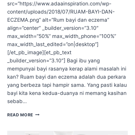
src=”https://www.adaainspiration.com/wp-
content/uploads/2018/07/RUAM-BAYI-DAN-
ECZEMA.png” alt=”Rum bayi dan eczema”
align=”center” _builder_version=”3.10″
max_width=”50%” max_width_phone=”100%”
max_width_last_edited=”on|desktop”]
[/et_pb_image][et_pb_text
_builder_version=”3.10″] Bagi ibu yang
mempunyai bayi rasanya kerap alami masalah ini
kan? Ruam bayi dan eczema adalah dua perkara
yang berbeza tapi hampir sama. Yang pasti kalau
bayi kita kena kedua-duanya ni memang kasihan
sebab…
RUAM
READ MORE
BAYI
DAN
ECZEMA