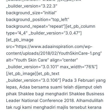
_builder_version=”3.22.3″
background_size=”initial”
background_position=”top_left”
background_repeat=”repeat”][et_pb_column
type=”4_4″ _builder_version=”3.0.47″]
[et_pb_image
src=”https://www.adaainspiration.com/wp-
content/uploads/2018/02/YouthSkinCare-1.png”
alt=”Youth Skin Care” align=”center”
_builder_version=”3.0.101″ max_width=”76%”]
[/et_pb_image][et_pb_text
_builder_version=”3.0.106″] Pada 3 Februari yang
lepas, Adaa bersama suami telah dijemput oleh
pihak Shaklee bagi menghadiri Shaklee Business
Leader National Conference 2018. Alhamdulillah
tak rugi kami menghadiri majlis tersebut kerana