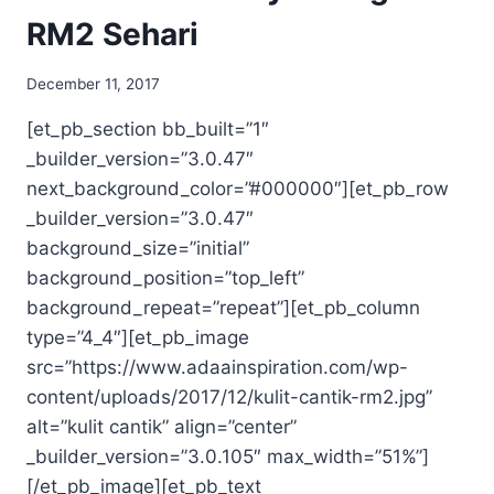
RM2 Sehari
December 11, 2017
[et_pb_section bb_built=”1″
_builder_version=”3.0.47″
next_background_color=”#000000″][et_pb_row
_builder_version=”3.0.47″
background_size=”initial”
background_position=”top_left”
background_repeat=”repeat”][et_pb_column
type=”4_4″][et_pb_image
src=”https://www.adaainspiration.com/wp-
content/uploads/2017/12/kulit-cantik-rm2.jpg”
alt=”kulit cantik” align=”center”
_builder_version=”3.0.105″ max_width=”51%”]
[/et_pb_image][et_pb_text