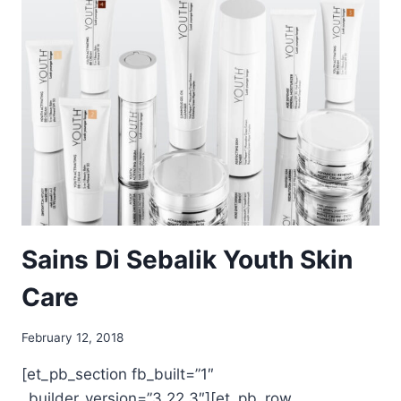
HILANG
DENGAN
HERBAL
BLEND
Sains Di Sebalik Youth Skin
Care
February 12, 2018
[et_pb_section fb_built=”1″
_builder_version=”3.22.3″][et_pb_row