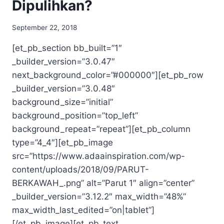
Dipulihkan?
September 22, 2018
[et_pb_section bb_built=”1″
_builder_version=”3.0.47″
next_background_color=”#000000″][et_pb_row
_builder_version=”3.0.48″
background_size=”initial”
background_position=”top_left”
background_repeat=”repeat”][et_pb_column
type=”4_4″][et_pb_image
src=”https://www.adaainspiration.com/wp-
content/uploads/2018/09/PARUT-
BERKAWAH_.png” alt=”Parut 1″ align=”center”
_builder_version=”3.12.2″ max_width=”48%”
max_width_last_edited=”on|tablet”]
[/et_pb_image][et_pb_text