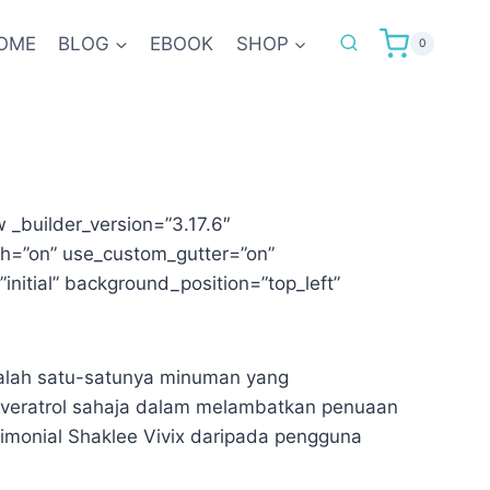
OME
BLOG
EBOOK
SHOP
0
 _builder_version=”3.17.6″
th=”on” use_custom_gutter=”on”
nitial” background_position=”top_left”
adalah satu-satunya minuman yang
resveratrol sahaja dalam melambatkan penuaan
timonial Shaklee Vivix daripada pengguna