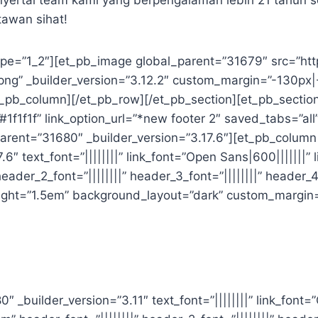
ertai team kami yang berpengalaman lebih 21 tahun 
tawan sihat!
ype=”1_2″][et_pb_image global_parent=”31679″ src=”ht
png” _builder_version=”3.12.2″ custom_margin=”-130px
_pb_column][/et_pb_row][/et_pb_section][et_pb_section
1f1f1f” link_option_url=”*new footer 2″ saved_tabs=”all
rent=”31680″ _builder_version=”3.17.6″][et_pb_column 
6″ text_font=”||||||||” link_font=”Open Sans|600|||||||” 
eader_2_font=”||||||||” header_3_font=”||||||||” header_4_
ight=”1.5em” background_layout=”dark” custom_margin=”
″ _builder_version=”3.11″ text_font=”||||||||” link_font=