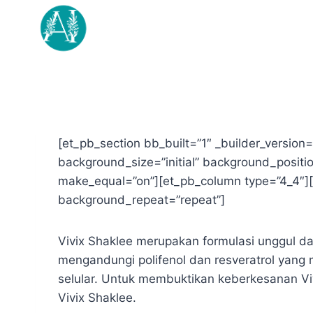
Skip
to
content
[et_pb_section bb_built=”1″ _builder_versio
background_size=”initial” background_positi
make_equal=”on”][et_pb_column type=”4_4″][e
background_repeat=”repeat”]
Vivix Shaklee merupakan formulasi unggul da
mengandungi polifenol dan resveratrol yang 
selular. Untuk membuktikan keberkesanan Viv
Vivix Shaklee.