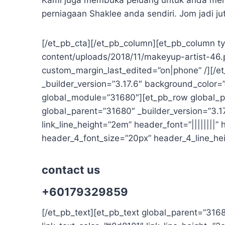
Kami juga membuka peluang untuk anda meny
perniagaan Shaklee anda sendiri. Jom jadi ju
[/et_pb_cta][/et_pb_column][et_pb_column t
content/uploads/2018/11/makeyup-artist-46.
custom_margin_last_edited=”on|phone” /][/et
_builder_version=”3.17.6″ background_color=”#
global_module=”31680″][et_pb_row global_pa
global_parent=”31680″ _builder_version=”3.17.
link_line_height=”2em” header_font=”||||||||” h
header_4_font_size=”20px” header_4_line_he
contact us
+60179329859
[/et_pb_text][et_pb_text global_parent=”31680