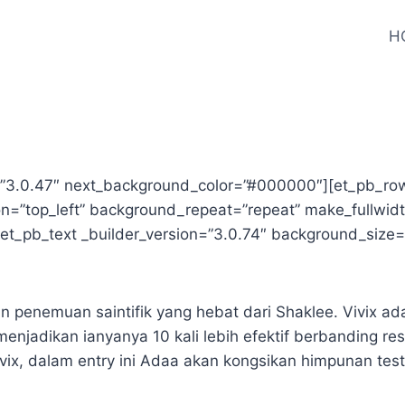
H
n=”3.0.47″ next_background_color=”#000000″][et_pb_row
on=”top_left” background_repeat=”repeat” make_fullwid
t_pb_text _builder_version=”3.0.74″ background_size=”i
n penemuan saintifik yang hebat dari Shaklee. Vivix 
menjadikan ianyanya 10 kali lebih efektif berbanding 
ix, dalam entry ini Adaa akan kongsikan himpunan tes