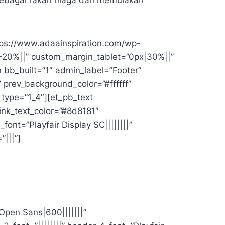
sebagai rakan niaga dan memulakan
tps://www.adaainspiration.com/wp-
|-20%||” custom_margin_tablet=”0px|30%||”
 bb_built=”1″ admin_label=”Footer”
” prev_background_color=”#ffffff”
type=”1_4″][et_pb_text
link_text_color=”#8d8181″
font=”Playfair Display SC||||||||”
|||”]
”Open Sans|600|||||||”