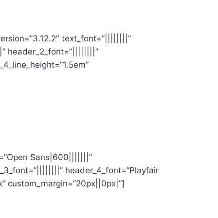
sion=”3.12.2″ text_font=”||||||||”
” header_2_font=”||||||||”
r_4_line_height=”1.5em”
t=”Open Sans|600|||||||”
_3_font=”||||||||” header_4_font=”Playfair
rk” custom_margin=”20px||0px|”]