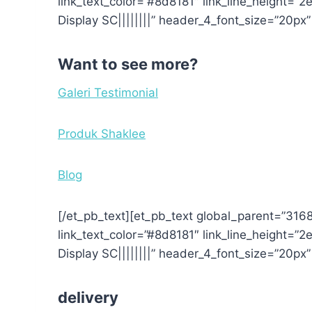
link_text_color=”#8d8181″ link_line_height=”2e
Display SC||||||||” header_4_font_size=”20p
Want to see more?
Galeri Testimonial
Produk Shaklee
Blog
[/et_pb_text][et_pb_text global_parent=”31680
link_text_color=”#8d8181″ link_line_height=”2e
Display SC||||||||” header_4_font_size=”20p
delivery