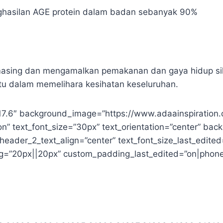
hasilan AGE protein dalam badan sebanyak 90%
-masing dan mengamalkan pemakanan dan gaya hidup s
tu dalam memelihara kesihatan keseluruhan.
”3.17.6″ background_image=”https://www.adaainspirati
” text_font_size=”30px” text_orientation=”center” backg
|” header_2_text_align=”center” text_font_size_last_edit
g=”20px||20px” custom_padding_last_edited=”on|phone