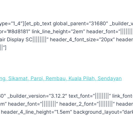
pe=”1_4″][et_pb_text global_parent=”31680″ _builder_ver
or=”#8d8181″ link_line_height=”2em” header_font=”||||||||
air Display SC||||||||” header_4_font_size=”20px” heade
|”]
, Sikamat, Paroi, Rembau, Kuala Pilah, Sendayan
″ _builder_version=”3.12.2″ text_font=”||||||||” link_fon
m” header_font=”||||||||” header_2_font=”||||||||” header
x” header_4_line_height=”1.5em” background_layout=”da