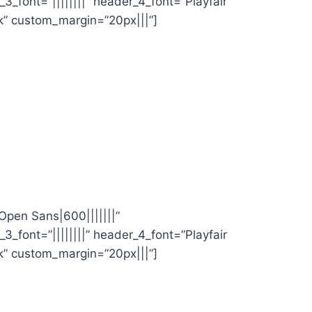
_3_font=”||||||||” header_4_font=”Playfair
k” custom_margin=”20px|||”]
”Open Sans|600|||||||”
_3_font=”||||||||” header_4_font=”Playfair
k” custom_margin=”20px|||”]