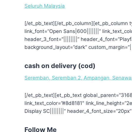
Seluruh Malaysia
[/et_pb_text][/et_pb_column][et_pb_column ty
link_font=”Open Sans|600|||||||” link_text_col
header_3_font=”||||||||” header_4_font=”Playf
background_layout=”dark” custom_margin=”||
cash on delivery (cod)
Seremban, Seremban 2, Ampangan, Senawang
[/et_pb_text][et_pb_text global_parent=”31680
link_text_color=”#8d8181″ link_line_height=”2e
Display SC||||||||” header_4_font_size=”20p
Follow Me