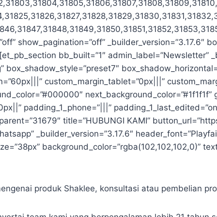
2,31803,31804,31805,31806,31807,31808,31809,31810,3
4,31825,31826,31827,31828,31829,31830,31831,31832
846,31847,31848,31849,31850,31851,31852,31853,318
ff” show_pagination=”off” _builder_version=”3.17.6″ b
et_pb_section bb_built=”1″ admin_label=”Newsletter” _b
g” box_shadow_style=”preset7″ box_shadow_horizontal=
60px|||” custom_margin_tablet=”0px|||” custom_margi
round_color=”#000000″ next_background_color=”#1f1f1f
px||” padding_1_phone=”|||” padding_1_last_edited=”on|
_parent=”31679″ title=”HUBUNGI KAMI” button_url=”htt
pp” _builder_version=”3.17.6″ header_font=”Playfair Di
e=”38px” background_color=”rgba(102,102,102,0)” text_
ngenai produk Shaklee, konsultasi atau pembelian pro