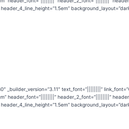
m” header_font=”||||||||” header_2_font=”||||||||” header
x” header_4_line_height=”1.5em” background_layout=”dar
″ _builder_version=”3.11″ text_font=”||||||||” link_font=
m” header_font=”||||||||” header_2_font=”||||||||” header
x” header_4_line_height=”1.5em” background_layout=”dar