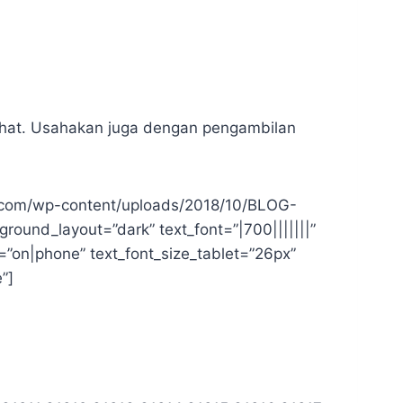
ihat. Usahakan juga dengan pengambilan
on.com/wp-content/uploads/2018/10/BLOG-
round_layout=”dark” text_font=”|700|||||||”
ed=”on|phone” text_font_size_tablet=”26px”
”]