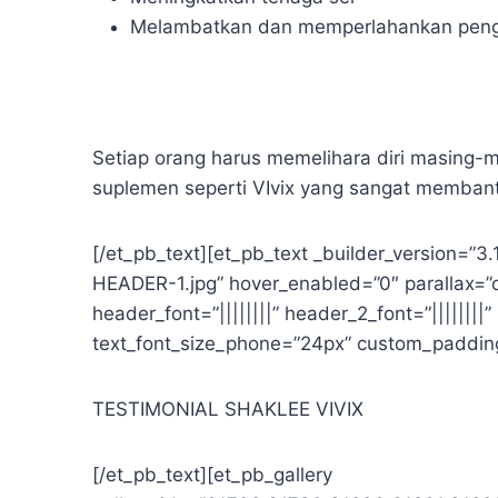
Melambatkan dan memperlahankan peng
Setiap orang harus memelihara diri masing
suplemen seperti VIvix yang sangat memban
[/et_pb_text][et_pb_text _builder_version=
HEADER-1.jpg” hover_enabled=”0″ parallax=”on
header_font=”||||||||” header_2_font=”|||||||
text_font_size_phone=”24px” custom_paddin
TESTIMONIAL SHAKLEE VIVIX
[/et_pb_text][et_pb_gallery