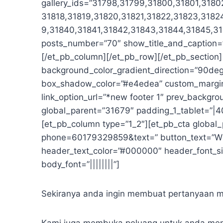
gallery_ids=”31798,31799,31800,31801,3180
31818,31819,31820,31821,31822,31823,3182
9,31840,31841,31842,31843,31844,31845,31
posts_number=”70″ show_title_and_caption=”o
[/et_pb_column][/et_pb_row][/et_pb_section][
background_color_gradient_direction=”90de
box_shadow_color=”#e4edea” custom_margin=”
link_option_url=”*new footer 1″ prev_backg
global_parent=”31679″ padding_1_tablet=”|40
[et_pb_column type=”1_2″][et_pb_cta global
phone=60179329859&text=” button_text=”Whatsa
header_text_color=”#000000″ header_font_siz
body_font=”||||||||”]
Sekiranya anda ingin membuat pertanyaan me