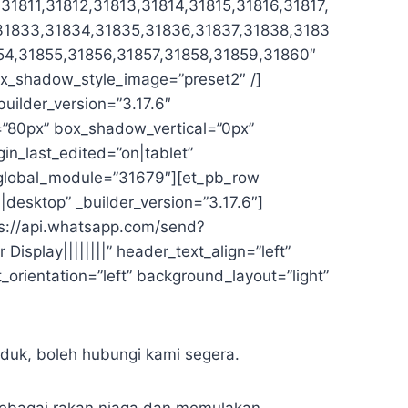
1811,31812,31813,31814,31815,31816,31817,
,31833,31834,31835,31836,31837,31838,3183
54,31855,31856,31857,31858,31859,31860″
ox_shadow_style_image=”preset2″ /]
uilder_version=”3.17.6″
”80px” box_shadow_vertical=”0px”
n_last_edited=”on|tablet”
” global_module=”31679″][et_pb_row
desktop” _builder_version=”3.17.6″]
ps://api.whatsapp.com/send?
splay||||||||” header_text_align=”left”
orientation=”left” background_layout=”light”
duk, boleh hubungi kami segera.