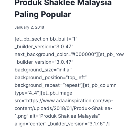
Produk Shaklee Malaysia
Paling Popular
January 2, 2018
[et_pb_section bb_built=”1″
_builder_version=”3.0.47″
next_background_color=”#000000″][et_pb_row
_builder_version=”3.0.47″
background_size=”initial”
background_position=”top_left”
background_repeat=”repeat”][et_pb_column
type=”4_4″][et_pb_image
src=”https://www.adaainspiration.com/wp-
content/uploads/2018/01/Produk-Shaklee-
1.png” alt=”Produk Shaklee Malaysia”
align=”center” _builder_version=”3.17.6″ /]