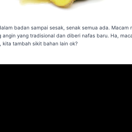
gin dalam badan sampai sesak, senak semua ada. Maca
ng angin yang tradisional dan diberi nafas baru. Ha, mac
 kita tambah sikit bahan lain ok?