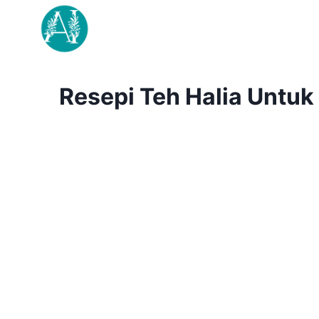
Skip
to
content
Resepi Teh Halia Untu