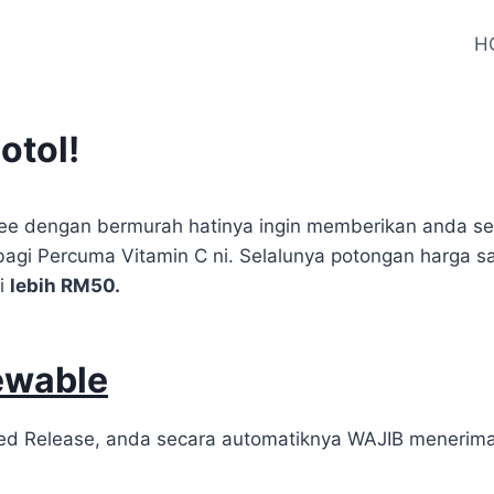
H
otol!
aklee dengan bermurah hatinya ingin memberikan anda 
 bagi Percuma Vitamin C ni. Selalunya potongan harga sa
ai
lebih RM50.
ewable
ned Release, anda secara automatiknya WAJIB menerima